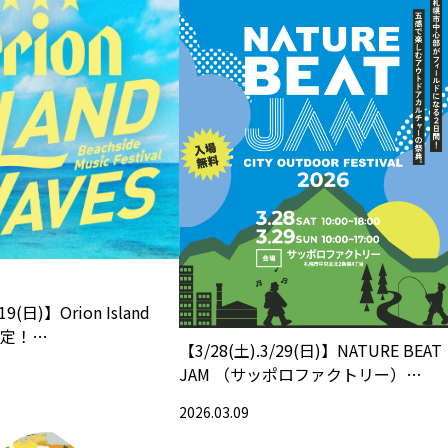
19(日)】Orion Island
決定！
【3/28(土).3/29(日)】NATURE BEAT
CHUMS」2026年春夏コラ
JAM （サッポロファクトリー）
会場で販売
CHUMS 出展
2026.03.09