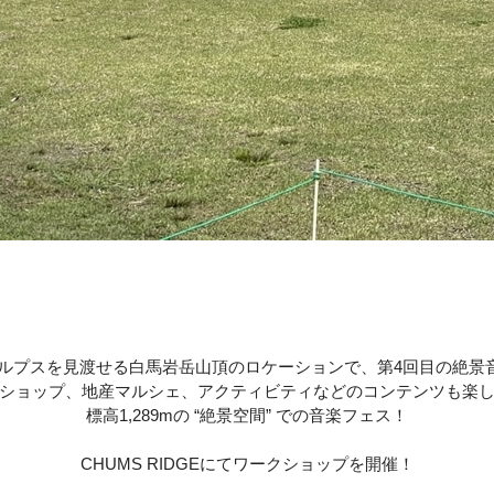
ルプスを⾒渡せる白馬岩岳山頂のロケーションで、第
4
回目の絶景
ショップ、地産マルシェ、アクティビティなどのコンテンツも楽
標高
1,289m
の
“
絶景空間
”
での音楽フェス！
CHUMS RIDGE
にてワークショップを開催！