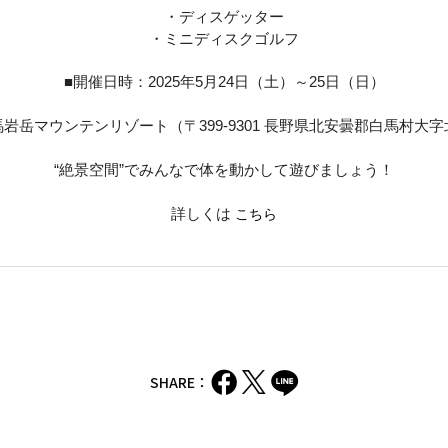
・ディスゲッター
・ミニディスクゴルフ
■開催日時：
2025
年
5
月
24
日（土）～
25
日（日）
馬岩岳マウンテンリゾート（〒
399-9301
長野県北安曇郡白馬村大字
“
絶景空間
”
でみんなで体を動かして遊びましょう！
詳しくは
こちら
SHARE：