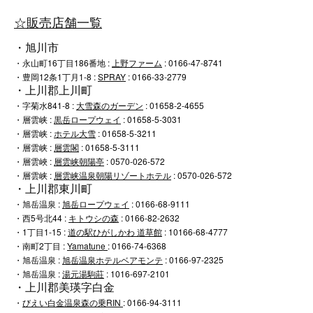
☆販売店舗一覧
・
旭川市
・永山町
16
丁目
186
番地 :
上野ファーム
: 0166-47-8741
・豊岡
12
条
1
丁月
1-8 :
SPRAY
: 0166-33-2779
・
上川郡上川町
・字菊水
841-8 :
大雪森のガーデン
: 01658-2-4655
・
層雲峡 :
黒岳ロープウェイ
: 01658-5-3031
・層雲峡 :
ホテル大雪
: 01658-5-3211
・層雲峡 :
層雲閣
: 01658-5-3111
・層雲峽 :
層雲峡朝陽亭
: 0570-026-572
・層雲峡 :
層雲峡温泉朝陽リゾートホテル
: 0570-026-572
・
上川郡東川町
・旭岳温泉 :
旭岳ロープウェイ
: 0166-68-9111
・西
5
号北
44 :
キトウシの森
: 0166-82-2632
・
1
丁目
1-15 :
道の駅ひがしかわ 道草館
: 10166-68-4777
・南町
2
丁目 :
Yamatune
: 0166-74-6368
・旭岳温泉 :
旭岳温泉ホテルベアモンテ
: 0166-97-2325
・旭岳温泉 :
湯元湯駒莊
: 1016-697-2101
・
上川郡美瑛字白金
・
びえい白金温泉森の乗RIN
: 0166-94-3111