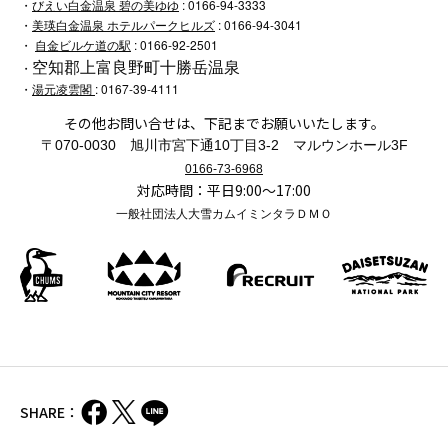
・
びえい白金温泉 碧の美ゆゆ
: 0166-94-3333
・
美瑛白金温泉 ホテルパークヒルズ
: 0166-94-3041
・
自金ビルケ道の駅
: 0166-92-2501
空知郡上富良野町十勝岳温泉
・
・
湯元凌雲閣
: 0167-39-4111
その他お問い合せは、下記までお願いいたします。
〒070-0030 旭川市宮下通10丁目3-2 マルウンホール3F
0166-73-6968
対応時間：平日9:00～17:00
一般社団法人大雪カムイミンタラＤＭＯ
SHARE：