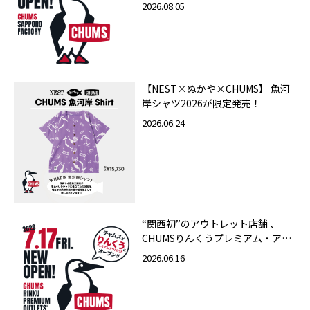
ァクトリー店 2026年10月23日
2026.08.05
（金）グランドオープン
【NEST×ぬかや×CHUMS】 魚河
岸シャツ2026が限定発売！
2026.06.24
“関西初”のアウトレット店舗 、
CHUMSりんくうプレミアム・アウ
トレット店 2026年7月17日（金）
2026.06.16
グランドオープン！