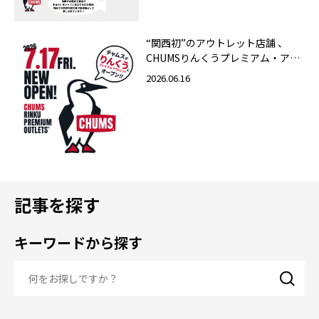
“関西初”のアウトレット店舗 、
CHUMSりんくうプレミアム・アウ
トレット店 2026年7月17日（金）
2026.06.16
グランドオープン！
記事を探す
キーワードから探す