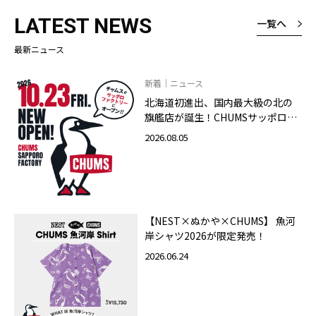
LATEST NEWS
一覧へ
最新ニュース
新着｜ニュース
北海道初進出、国内最大級の北の
旗艦店が誕生！CHUMSサッポロフ
ァクトリー店 2026年10月23日
2026.08.05
（金）グランドオープン
【NEST×ぬかや×CHUMS】 魚河
岸シャツ2026が限定発売！
2026.06.24