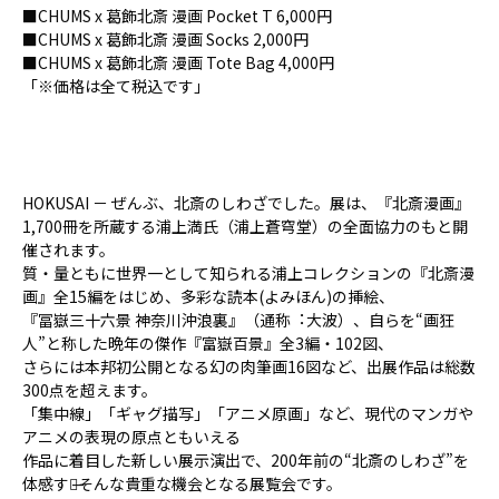
■CHUMS x 葛飾北斎 漫画 Pocket T 6,000円
■CHUMS x 葛飾北斎 漫画 Socks 2,000円
■CHUMS x 葛飾北斎 漫画 Tote Bag 4,000円
「※価格は全て税込です」
HOKUSAI － ぜんぶ、北斎のしわざでした。展は、『北斎漫画』
1,700冊を所蔵する浦上満氏（浦上蒼穹堂）の全⾯協⼒のもと開
催されます。
質・量ともに世界一として知られる浦上コレクションの『北斎漫
画』全15編をはじめ、多彩な読本(よみほん)の挿絵、
『冨嶽三十六景 神奈川沖浪裏』（通称︓⼤波）、自らを“画狂
人”と称した晩年の傑作『富嶽百景』全3編・102図、
さらには本邦初公開となる幻の肉筆画16図など、出展作品は総数
300点を超えます。
「集中線」「ギャグ描写」「アニメ原画」など、現代のマンガや
アニメの表現の原点ともいえる
作品に着目した新しい展示演出で、200年前の“北斎のしわざ”を
体感する̶そんな貴重な機会となる展覧会です。