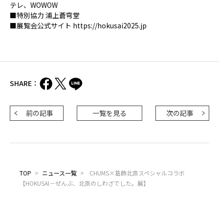
テレ、WOWOW
■特別協⼒ 浦上蒼穹堂
■展覧会公式サイト
https://hokusai2025.jp
SHARE：
前の記事
一覧を見る
次の記事
TOP
>
ニュース一覧
>
CHUMS×葛飾北斎スペシャルコラボ
【HOKUSAI－ぜんぶ、北斎のしわざでした。展】