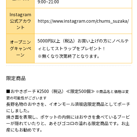
9:00~21:00
Instagram
公式アカウ
https://www.instagram.com/chums_suzaka/
ント
5000円以上（税込）お買い上げの方にノベルテ
オープニン
グキャンペ
ィとしてストラップをプレゼント！
ーン
※無くなり次第終了となります。
限定商品
■おやきポーチ ¥2500（税込）≪限定500個≫
※商品名と価格は変
更の可能性がございます
長野名物のおやきを、イオンモール須坂店限定商品としてポーチ
にしました。
焼き面を表現し、ポケットの内側にはおやきを食べているブービ
ーが隠れていたりと、あそびゴコロの溢れる限定商品です。お土
産にもお勧めです。