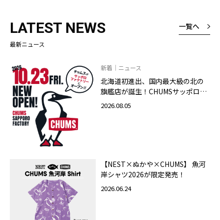
LATEST NEWS
一覧へ
最新ニュース
新着｜ニュース
北海道初進出、国内最大級の北の
旗艦店が誕生！CHUMSサッポロフ
ァクトリー店 2026年10月23日
2026.08.05
（金）グランドオープン
【NEST×ぬかや×CHUMS】 魚河
岸シャツ2026が限定発売！
2026.06.24