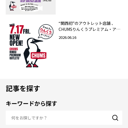
“関西初”のアウトレット店舗 、
CHUMSりんくうプレミアム・アウ
トレット店 2026年7月17日（金）
2026.06.16
グランドオープン！
記事を探す
キーワードから探す