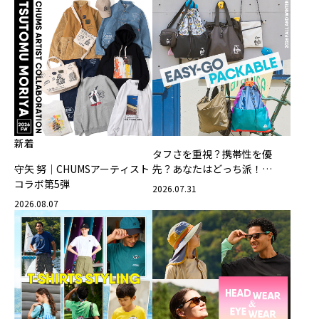
新着
タフさを重視？携帯性を優
守矢 努｜CHUMSアーティスト
先？あなたはどっち派！
コラボ第5弾
CHUMSの軽量バッグ
2026.07.31
2026.08.07