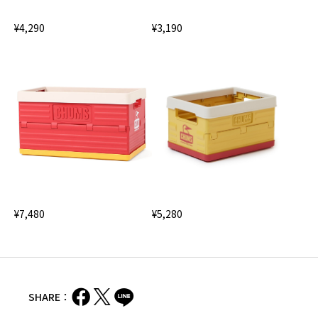
¥4,290
¥3,190
¥7,480
¥5,280
SHARE：