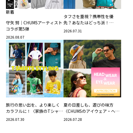
新着
タフさを重視？携帯性を優
守矢 努｜CHUMSアーティスト
先？あなたはどっち派！
コラボ第5弾
CHUMSの軽量バッグ
2026.07.31
2026.08.07
旅行の思い出を、より楽しく
夏の日差しも、遊びの味方
カラフルに！〈家族のTシャツ
〈CHUMSのアイウェア・ヘッ
スタイリング特集〉
ドウェア〉
2026.07.30
2026.07.28