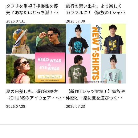
タフさを重視？携帯性を優
旅行の思い出を、より楽しく
先？あなたはどっち派！
カラフルに！〈家族のTシャツ
CHUMSの軽量バッグ
スタイリング特集〉
2026.07.31
2026.07.30
夏の日差しも、遊びの味方
【新作Tシャツ登場！】家族や
〈CHUMSのアイウェア・ヘッ
仲間と一緒に夏を遊びつくそ
ドウェア〉
う！
2026.07.28
2026.07.23