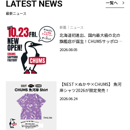
LATEST NEWS
一覧へ
最新ニュース
新着｜ニュース
北海道初進出、国内最大級の北の
旗艦店が誕生！CHUMSサッポロフ
ァクトリー店 2026年10月23日
2026.08.05
（金）グランドオープン
【NEST×ぬかや×CHUMS】 魚河
岸シャツ2026が限定発売！
2026.06.24