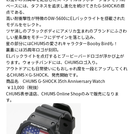
ベースには、タフネスを追求し進化を続けてきたG-SHOCKの原
点である、
高い耐衝撃性が特徴のDW-5600にELバックライトを搭載された
モデルをセレクト。
ツヤ消しのブラックボディにアメリカ生まれのブランドにふさわ
しい星条旗をモチーフにデザインを落とし込み、
星の部分にはCHUMSの愛されキャラクターBooby Birdも！
裏蓋には35周年ロゴが刻印。
ELバックライトを点灯するとブービーバードロゴが浮かび上が
ります。ウォッチバンドには、CHUMSロゴ入り。
アウトドアにも日常使いにもおしゃれ度を一段とアップしてくれ
るCHUMS×G-SHOCK、発売開始です。
商品名 CHUMS G-SHOCK 35th Anniversary Watch
￥13,000（税抜）
CHUMS表参道店、
CHUMS Online Shop
のみで販売になりま
す。