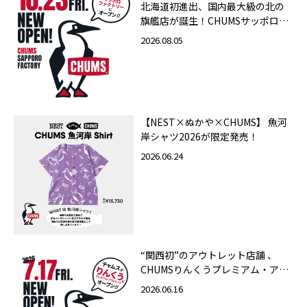
北海道初進出、国内最大級の北の
旗艦店が誕生！CHUMSサッポロフ
ァクトリー店 2026年10月23日
2026.08.05
（金）グランドオープン
【NEST×ぬかや×CHUMS】 魚河
岸シャツ2026が限定発売！
2026.06.24
“関西初”のアウトレット店舗 、
CHUMSりんくうプレミアム・アウ
トレット店 2026年7月17日（金）
2026.06.16
グランドオープン！