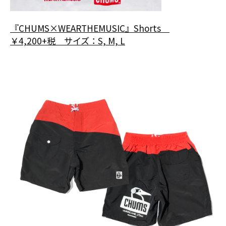
『CHUMS×WEARTHEMUSIC』Shorts
￥4,200+税 サイズ：S, M, L