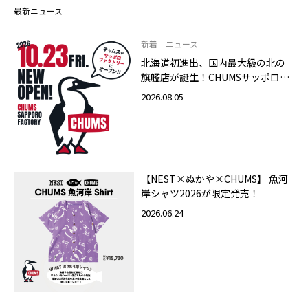
最新ニュース
新着｜ニュース
北海道初進出、国内最大級の北の
旗艦店が誕生！CHUMSサッポロフ
ァクトリー店 2026年10月23日
2026.08.05
（金）グランドオープン
【NEST×ぬかや×CHUMS】 魚河
岸シャツ2026が限定発売！
2026.06.24