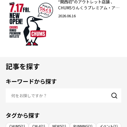
“関西初”のアウトレット店舗 、
CHUMSりんくうプレミアム・アウ
トレット店 2026年7月17日（金）
2026.06.16
グランドオープン！
記事を探す
キーワードから探す
タグから探す
CHUMS(1)
CW-X(1)
NEWS(1)
RUNNING(1)
イベント(1)