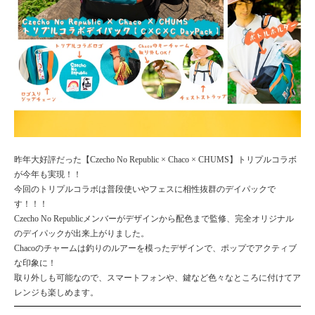
昨年大好評だった
【
Czecho No Republic
×
Chaco
×
CHUMS
】トリプルコラボ
が今年も実現！！
今回のトリプルコラボは普段使いやフェスに相性抜群のデイパックで
す！！！
Czecho No Republic
メンバーがデザインから配色まで監修、完全オリジナル
のデイパックが出来上がりました。
Chaco
のチャームは釣りのルアーを模ったデザインで、ポップでアクティブ
な印象に！
取り外しも可能なので、スマートフォンや、鍵など色々なところに付けてア
レンジも楽しめます。