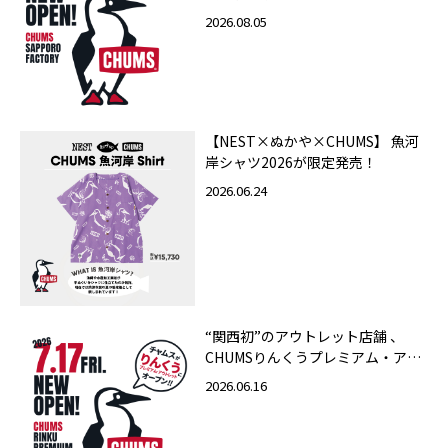
ァクトリー店 2026年10月23日
2026.08.05
（金）グランドオープン
【NEST×ぬかや×CHUMS】 魚河
岸シャツ2026が限定発売！
2026.06.24
“関西初”のアウトレット店舗 、
CHUMSりんくうプレミアム・アウ
トレット店 2026年7月17日（金）
2026.06.16
グランドオープン！