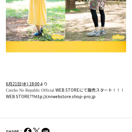
6
月21日(水) 18:00
より
WEB STOREにて販売スタート！！！
Czecho No Republic Official
WEB STORE??
http://cnrwebstore.shop-pro.jp
SHARE：