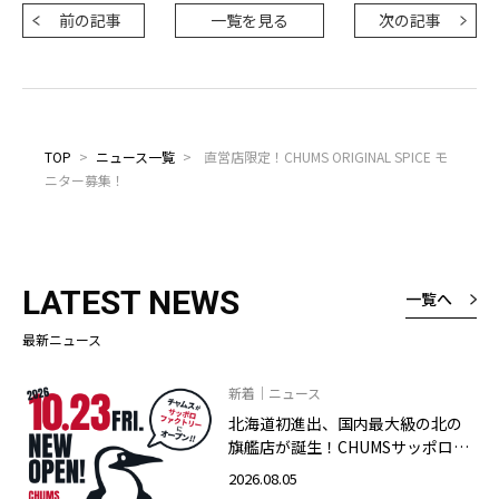
前の記事
一覧を見る
次の記事
TOP
>
ニュース一覧
>
直営店限定！CHUMS ORIGINAL SPICE モ
ニター募集！
LATEST NEWS
一覧へ
最新ニュース
新着｜ニュース
北海道初進出、国内最大級の北の
旗艦店が誕生！CHUMSサッポロフ
ァクトリー店 2026年10月23日
2026.08.05
（金）グランドオープン