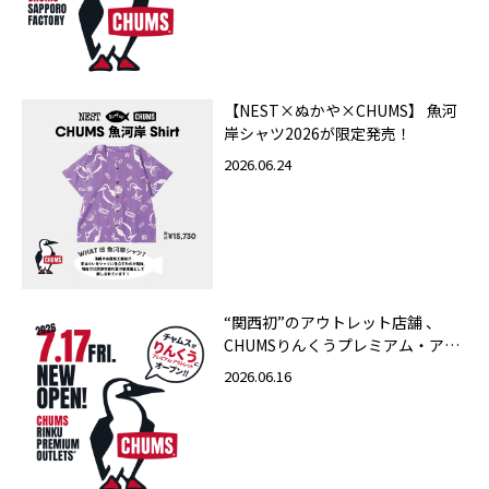
【NEST×ぬかや×CHUMS】 魚河
岸シャツ2026が限定発売！
2026.06.24
“関西初”のアウトレット店舗 、
CHUMSりんくうプレミアム・アウ
トレット店 2026年7月17日（金）
2026.06.16
グランドオープン！