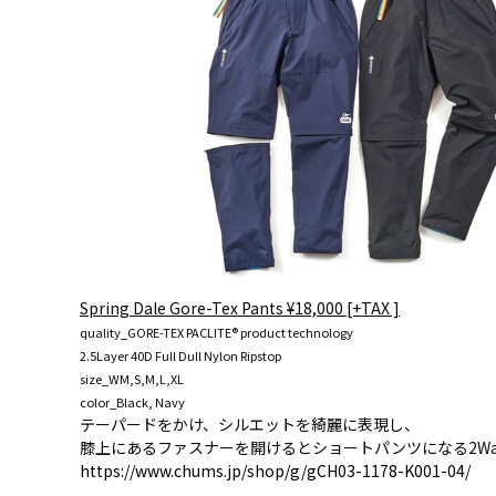
Spring Dale Gore-Tex Pants ¥18,000 [+TAX ]
quality_GORE-TEX PACLITE® product technology
2.5Layer 40D Full Dull Nylon Ripstop
size_WM,S,M,L,XL
color_Black, Navy
テーパードをかけ、シルエットを綺麗に表現し、
膝上にあるファスナーを開けるとショートパンツになる2Wa
https://www.chums.jp/shop/g/gCH03-1178-K001-04/