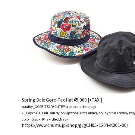
Spring Dale Gore-Tex Hat ¥5,900 [+TAX ]
quality_GORE-TEX PACLITE® product technology
2.5Layer 40D Full Dull Nylon Ripstop (Print Fabric)/2.5Layer 50D dobby Pol
color_Black, Khaki ,Red,Navy
https://www.chums.jp/shop/g/gCH05-1204-K001-00/