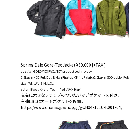
Spring Dale Gore-Tex Jacket ¥30,000 [+TAX ]
quality_GORE-TEX PACLITE® product technology
2.5Layer 40D Full Dull Nylon Ripstop /(Print Fabric)2.5Layer 50D dobby Pol
size_WM,WL,S,M,L,XL
color_Black,Khaki, Teal×Red ,NV×Hppi
左右に大きなフラップのついたジップポケットを付け、
右袖口にはカードポケットを配置。
https://www.chums.jp/shop/g/gCH04-1210-K001-04/