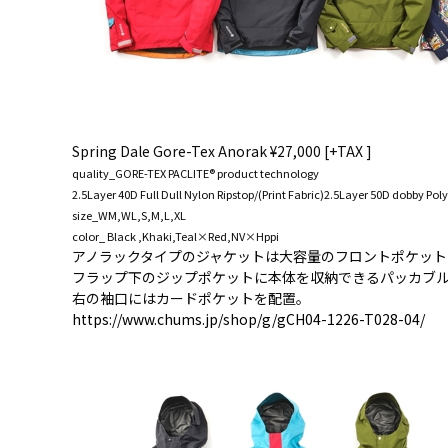
Spring Dale Gore-Tex Anorak ¥27,000 [+TAX ]
quality_GORE-TEX PACLITE® product technology
2.5Layer 40D Full Dull Nylon Ripstop/(Print Fabric)2.5Layer 50D dobby Poly
size_WM,WL,S,M,L,XL
color_ Black ,Khaki,Teal×Red,NV×Hppi
アノラックタイプのジャケットは大容量のフロントポケット
フラップ下のジップポケットに本体を収納できるパッカブ
右の袖口にはカードポケットを配置。
https://www.chums.jp/shop/g/gCH04-1226-T028-04/