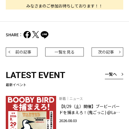
みなさまのご参加お待ちしております！！
SHARE：
前の記事
一覧を見る
次の記事
LATEST EVENT
一覧へ
最新イベント
新着｜ニュース
【8/29（土）開催】ブービーバー
ドを捕まえろ！(鬼ごっこ) @La
SESSIONS On your mark
2026.08.03