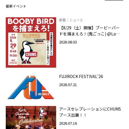
最新イベント
新着｜ニュース
【8/29（土）開催】ブービーバー
ドを捕まえろ！(鬼ごっこ) @La
SESSIONS On your mark
2026.08.03
FUJIROCK FESTIVAL'26
2026.07.21
アースセレブレーションにCHUMS
ブース出展！！
2026.07.16