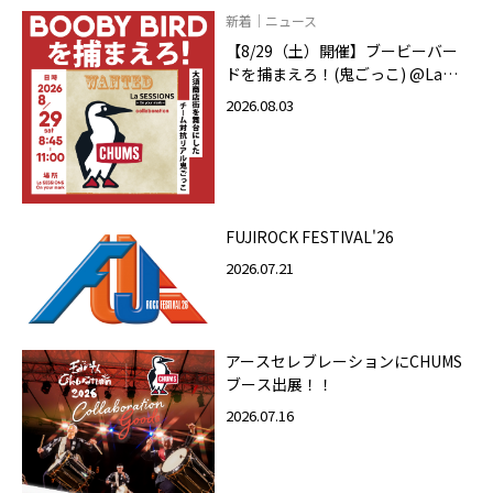
新着｜ニュース
【8/29（土）開催】ブービーバー
ドを捕まえろ！(鬼ごっこ) @La
SESSIONS On your mark
2026.08.03
FUJIROCK FESTIVAL'26
2026.07.21
アースセレブレーションにCHUMS
ブース出展！！
2026.07.16