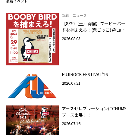
最新イベント
新着｜ニュース
【8/29（土）開催】ブービーバー
ドを捕まえろ！(鬼ごっこ) @La
SESSIONS On your mark
2026.08.03
FUJIROCK FESTIVAL'26
2026.07.21
アースセレブレーションにCHUMS
ブース出展！！
2026.07.16