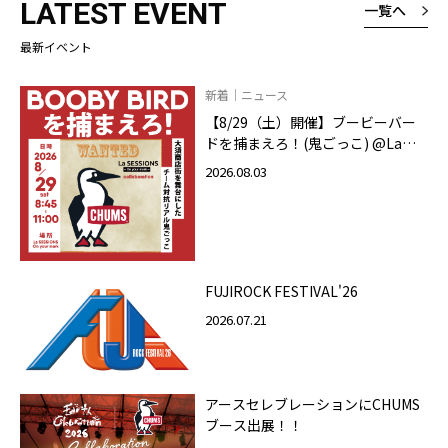
LATEST EVENT
一覧へ
最新イベント
新着｜ニュース
【8/29（土）開催】ブービーバー
ドを捕まえろ！(鬼ごっこ) @La
SESSIONS On your mark
2026.08.03
FUJIROCK FESTIVAL'26
2026.07.21
アースセレブレーションにCHUMS
ブース出展！！