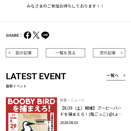
みなさまのご参加お待ちしております！！
SHARE：
前の記事
一覧を見る
次の記事
LATEST EVENT
一覧へ
最新イベント
新着｜ニュース
【8/29（土）開催】ブービーバー
ドを捕まえろ！(鬼ごっこ) @La
SESSIONS On your mark
2026.08.03