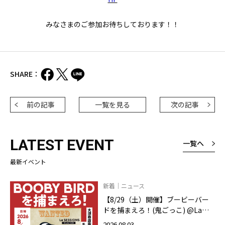
みなさまのご参加お待ちしております！！
SHARE：
前の記事
一覧を見る
次の記事
LATEST EVENT
一覧へ
最新イベント
新着｜ニュース
【8/29（土）開催】ブービーバー
ドを捕まえろ！(鬼ごっこ) @La
SESSIONS On your mark
2026.08.03