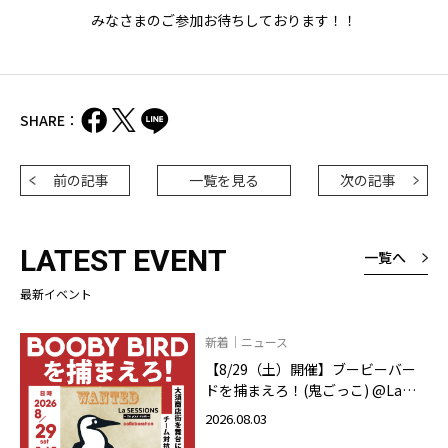
みなさまのご参加お待ちしております！！
SHARE：
前の記事
一覧を見る
次の記事
LATEST EVENT
一覧へ
最新イベント
新着｜ニュース
【8/29（土）開催】ブービーバー
ドを捕まえろ！(鬼ごっこ) @La
SESSIONS On your mark
2026.08.03