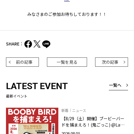
みなさまのご参加お待ちしております！！
SHARE：
前の記事
一覧を見る
次の記事
LATEST EVENT
一覧へ
最新イベント
新着｜ニュース
【8/29（土）開催】ブービーバー
ドを捕まえろ！(鬼ごっこ) @La
SESSIONS On your mark
2026.08.03