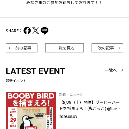
みなさまのご参加お待ちしております！！
SHARE：
前の記事
一覧を見る
次の記事
LATEST EVENT
一覧へ
最新イベント
新着｜ニュース
【8/29（土）開催】ブービーバー
ドを捕まえろ！(鬼ごっこ) @La
SESSIONS On your mark
2026.08.03