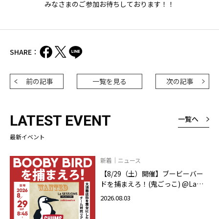
みなさまのご参加お待ちしております！！
SHARE：
前の記事
一覧を見る
次の記事
LATEST EVENT
一覧へ
最新イベント
新着｜ニュース
【8/29（土）開催】ブービーバー
ドを捕まえろ！(鬼ごっこ) @La
SESSIONS On your mark
2026.08.03