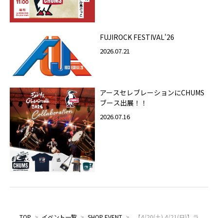
FUJIROCK FESTIVAL'26
2026.07.21
アースセレブレーションにCHUMS
ブース出展！！
2026.07.16
TOP
>
イベント一覧
>
SHOP EVENT
>
【4/20(土).4/21(日)】ラ