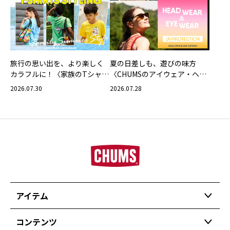
旅行の思い出を、より楽しく
夏の日差しも、遊びの味方
カラフルに！〈家族のTシャツ
〈CHUMSのアイウェア・ヘッ
スタイリング特集〉
ドウェア〉
2026.07.30
2026.07.28
アイテム
コンテンツ