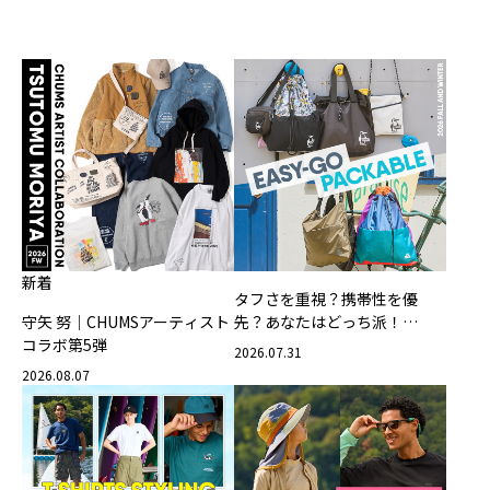
新着
タフさを重視？携帯性を優
守矢 努｜CHUMSアーティスト
先？あなたはどっち派！
コラボ第5弾
CHUMSの軽量バッグ
2026.07.31
2026.08.07