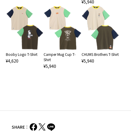
¥5,940
Booby Logo T-Shirt
Camper Mug Cup T-
CHUMS Brothers T-Shirt
Shirt
¥4,620
¥5,940
¥5,940
SHARE：