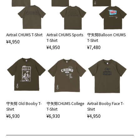
Airtrail CHUMS T-Shirt
Airtrail CHUMS Sports
守矢努Balloon CHUMS
T-Shirt
T-Shirt
¥4,950
¥4,950
¥7,480
守矢努 Old Booby T-
守矢努CHUMS College
Airtrail Booby Face T-
Shirt
T-Shirt
Shirt
¥6,930
¥6,930
¥4,950