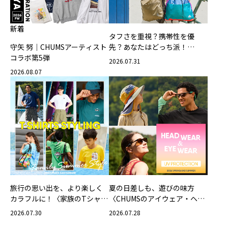
新着
タフさを重視？携帯性を優
守矢 努｜CHUMSアーティスト
先？あなたはどっち派！
コラボ第5弾
CHUMSの軽量バッグ
2026.07.31
2026.08.07
旅行の思い出を、より楽しく
夏の日差しも、遊びの味方
カラフルに！〈家族のTシャツ
〈CHUMSのアイウェア・ヘッ
スタイリング特集〉
ドウェア〉
2026.07.30
2026.07.28