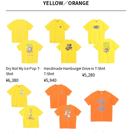
YELLOW／ORANGE
Dry Not My Ice Pop T-
Handmade Hamburger
Drive in T-Shirt
Shirt
T-Shirt
¥5,280
¥6,380
¥5,940