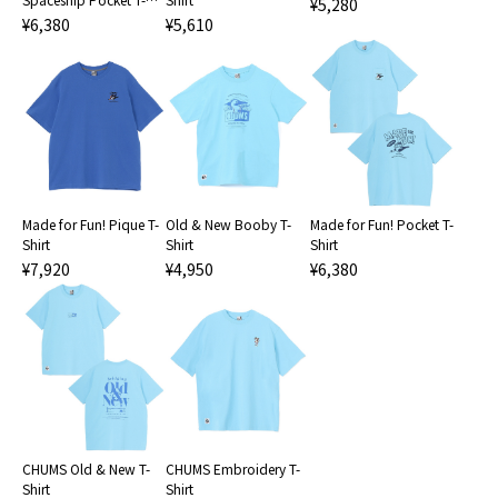
¥5,280
Shirt
¥6,380
¥5,610
Made for Fun! Pique T-
Old & New Booby T-
Made for Fun! Pocket T-
Shirt
Shirt
Shirt
¥7,920
¥4,950
¥6,380
CHUMS Old & New T-
CHUMS Embroidery T-
Shirt
Shirt