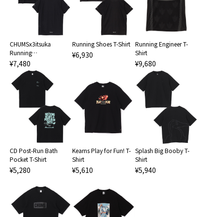
Running Engineer T-
CHUMSx3itsuka
Running Shoes T-Shirt
Shirt
Running
¥6,930
CheeringBooby T-Shirt
¥9,680
¥7,480
CD Post-Run Bath
Kearns Play for Fun! T-
Splash Big Booby T-
Pocket T-Shirt
Shirt
Shirt
¥5,280
¥5,610
¥5,940