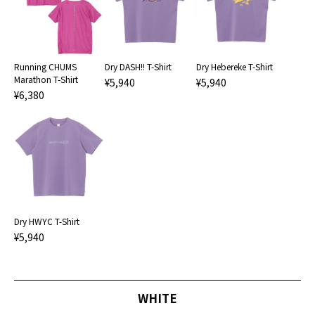
Running CHUMS
Dry DASH!! T-Shirt
Dry Hebereke T-Shirt
Marathon T-Shirt
¥5,940
¥5,940
¥6,380
Dry HWYC T-Shirt
¥5,940
WHITE