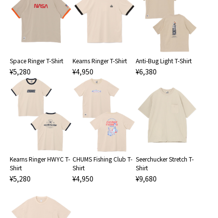
Space Ringer T-Shirt
Kearns Ringer T-Shirt
Anti-Bug Light T-Shirt
¥5,280
¥4,950
¥6,380
Kearns Ringer HWYC T-
CHUMS Fishing Club T-
Seerchucker Stretch T-
Shirt
Shirt
Shirt
¥5,280
¥4,950
¥9,680