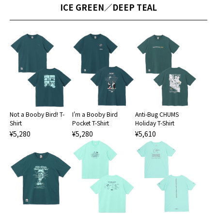
ICE GREEN／DEEP TEAL
Not a Booby Bird! T-
I'm a Booby Bird
Anti-Bug CHUMS
Shirt
Pocket T-Shirt
Holiday T-Shirt
¥5,280
¥5,280
¥5,610