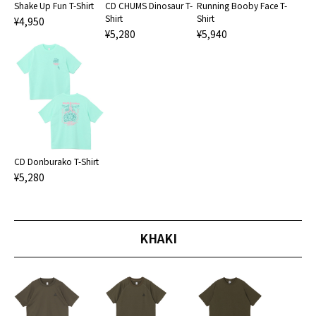
Shake Up Fun T-Shirt
CD CHUMS Dinosaur T-
Running Booby Face T-
Shirt
Shirt
¥4,950
¥5,280
¥5,940
CD Donburako T-Shirt
¥5,280
KHAKI