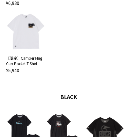
¥6,930
【限定】Camper Mug
Cup Pocket T-Shirt
¥5,940
BLACK