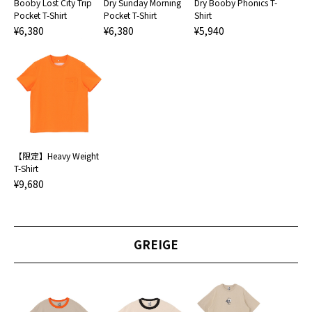
Booby Lost City Trip
Dry Sunday Morning
Dry Booby Phonics T-
Pocket T-Shirt
Pocket T-Shirt
Shirt
¥6,380
¥6,380
¥5,940
【限定】Heavy Weight
T-Shirt
¥9,680
GREIGE