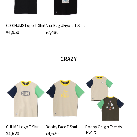
CD CHUMS Logo T-Shirt
Anti-Bug Ukiyo-e T-Shirt
¥4,950
¥7,480
CRAZY
CHUMS Logo T-Shirt
Booby Face T-Shirt
Booby Onigiri Friends
T-Shirt
¥4,620
¥4,620