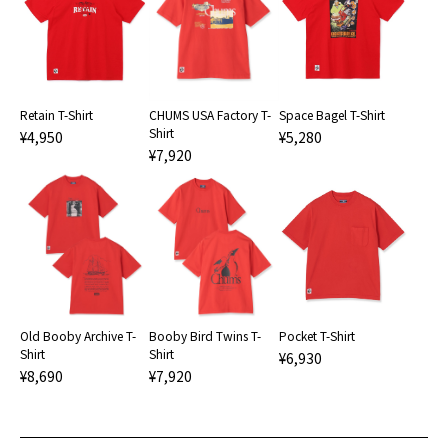
CHUMS USA Factory T-
Retain T-Shirt
Space Bagel T-Shirt
Shirt
¥4,950
¥5,280
¥7,920
Old Booby Archive T-
Booby Bird Twins T-
Pocket T-Shirt
Shirt
Shirt
¥6,930
¥8,690
¥7,920