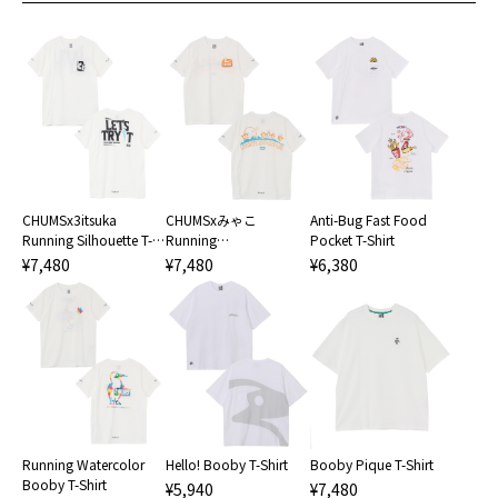
CHUMSx3itsuka
CHUMSxみゃこ
Anti-Bug Fast Food
Running Silhouette T-
Running
Pocket T-Shirt
Shirt
UNSTOPPABLE T-Shirt
¥7,480
¥7,480
¥6,380
Running Watercolor
Hello! Booby T-Shirt
Booby Pique T-Shirt
Booby T-Shirt
¥5,940
¥7,480