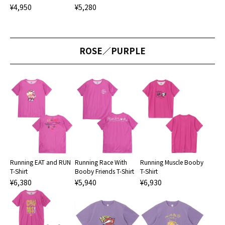
¥4,950
¥5,280
ROSE／PURPLE
Running EAT and RUN
Running Race With
Running Muscle Booby
T-Shirt
Booby Friends T-Shirt
T-Shirt
¥6,380
¥5,940
¥6,930