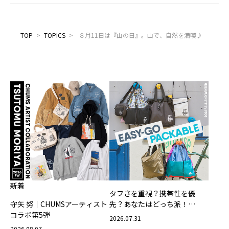
TOP
>
TOPICS
>
８月11日は『山の日』。山で、自然を満喫♪
新着
タフさを重視？携帯性を優
守矢 努｜CHUMSアーティスト
先？あなたはどっち派！
コラボ第5弾
CHUMSの軽量バッグ
2026.07.31
2026.08.07