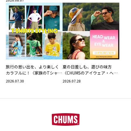
旅行の思い出を、より楽しく
夏の日差しも、遊びの味方
カラフルに！〈家族のTシャツ
〈CHUMSのアイウェア・ヘッ
スタイリング特集〉
ドウェア〉
2026.07.30
2026.07.28