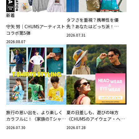
新着
タフさを重視？携帯性を優
守矢 努｜CHUMSアーティスト
先？あなたはどっち派！
コラボ第5弾
CHUMSの軽量バッグ
2026.07.31
2026.08.07
旅行の思い出を、より楽しく
夏の日差しも、遊びの味方
カラフルに！〈家族のTシャツ
〈CHUMSのアイウェア・ヘッ
スタイリング特集〉
ドウェア〉
2026.07.30
2026.07.28