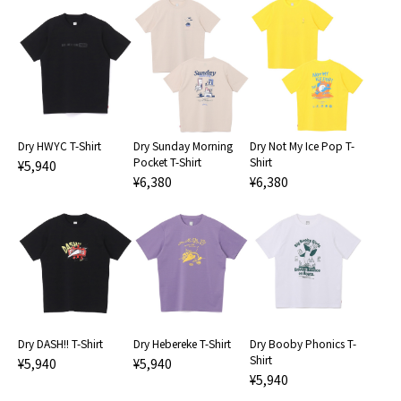
Dry HWYC T-Shirt
Dry Sunday Morning
Dry Not My Ice Pop T-
Pocket T-Shirt
Shirt
¥5,940
¥6,380
¥6,380
Dry DASH!! T-Shirt
Dry Hebereke T-Shirt
Dry Booby Phonics T-
Shirt
¥5,940
¥5,940
¥5,940