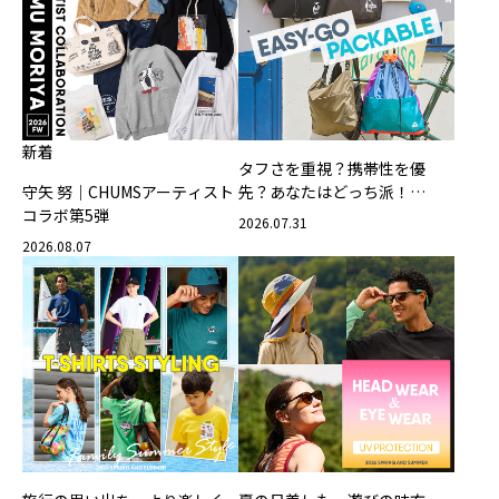
新着
タフさを重視？携帯性を優
守矢 努｜CHUMSアーティスト
先？あなたはどっち派！
コラボ第5弾
CHUMSの軽量バッグ
2026.07.31
2026.08.07