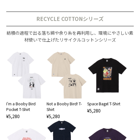
RECYCLE COTTONシリーズ
紡積の過程で出る落ち綿や余り糸を再利用し、環境にやさしい素
材使いで仕上げたリサイクルコットンシリーズ
I'm a Booby Bird
Not a Booby Bird! T-
Space Bagel T-Shirt
Pocket T-Shirt
Shirt
¥5,280
¥5,280
¥5,280