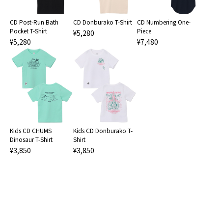
CD Post-Run Bath
CD Donburako T-Shirt
CD Numbering One-
Pocket T-Shirt
Piece
¥5,280
¥5,280
¥7,480
Kids CD CHUMS
Kids CD Donburako T-
Dinosaur T-Shirt
Shirt
¥3,850
¥3,850