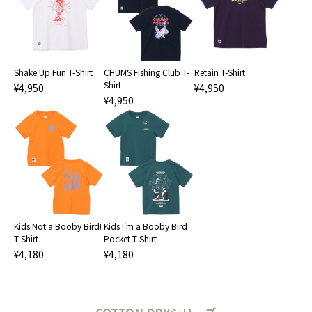
Shake Up Fun T-Shirt
CHUMS Fishing Club T-
Retain T-Shirt
Shirt
¥4,950
¥4,950
¥4,950
Kids Not a Booby Bird!
Kids I'm a Booby Bird
T-Shirt
Pocket T-Shirt
¥4,180
¥4,180