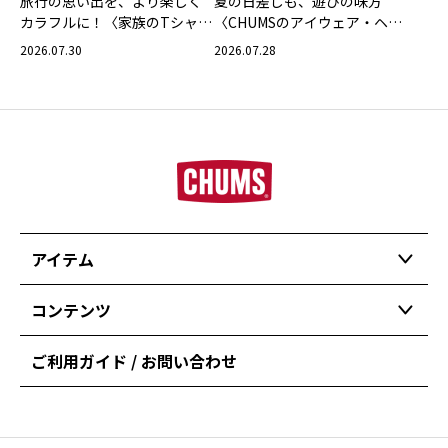
旅行の思い出を、より楽しく
夏の日差しも、遊びの味方
カラフルに！〈家族のTシャツ
〈CHUMSのアイウェア・ヘッ
スタイリング特集〉
ドウェア〉
2026.07.30
2026.07.28
アイテム
コンテンツ
ご利用ガイド / お問い合わせ