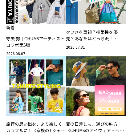
新着
タフさを重視？携帯性を優
守矢 努｜CHUMSアーティスト
先？あなたはどっち派！
コラボ第5弾
CHUMSの軽量バッグ
2026.07.31
2026.08.07
旅行の思い出を、より楽しく
夏の日差しも、遊びの味方
カラフルに！〈家族のTシャツ
〈CHUMSのアイウェア・ヘッ
スタイリング特集〉
ドウェア〉