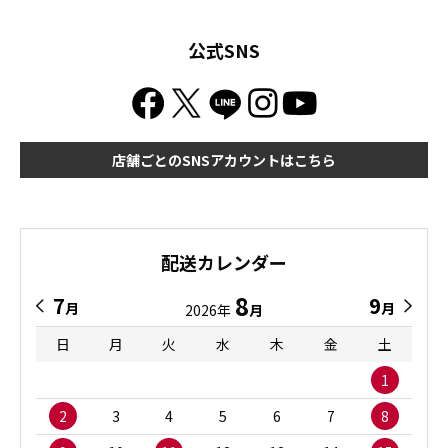
公式SNS
店舗ごとのSNSアカウントはこちら
配送カレンダー
8
7
9
月
月
2026年
月
日
月
火
水
木
金
土
1
2
3
4
5
6
7
8