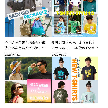
タフさを重視？携帯性を優
旅行の思い出を、より楽しく
先？あなたはどっち派！
カラフルに！〈家族のTシャツ
CHUMSの軽量バッグ
スタイリング特集〉
2026.07.31
2026.07.30