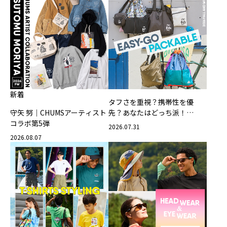
新着
タフさを重視？携帯性を優
守矢 努｜CHUMSアーティスト
先？あなたはどっち派！
コラボ第5弾
CHUMSの軽量バッグ
2026.07.31
2026.08.07