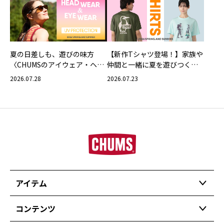
夏の日差しも、遊びの味方
【新作Tシャツ登場！】家族や
〈CHUMSのアイウェア・ヘッ
仲間と一緒に夏を遊びつくそ
ドウェア〉
う！
2026.07.28
2026.07.23
アイテム
コンテンツ