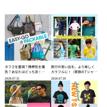
タフさを重視？携帯性を優
旅行の思い出を、より楽しく
先？あなたはどっち派！
カラフルに！〈家族のTシャツ
CHUMSの軽量バッグ
スタイリング特集〉
2026.07.31
2026.07.30