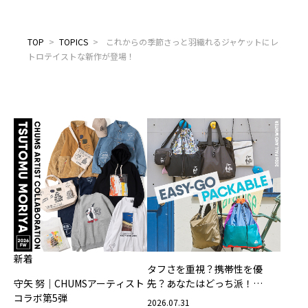
TOP
>
TOPICS
>
これからの季節さっと羽織れるジャケットにレ
トロテイストな新作が登場！
新着
タフさを重視？携帯性を優
守矢 努｜CHUMSアーティスト
先？あなたはどっち派！
コラボ第5弾
CHUMSの軽量バッグ
2026.07.31