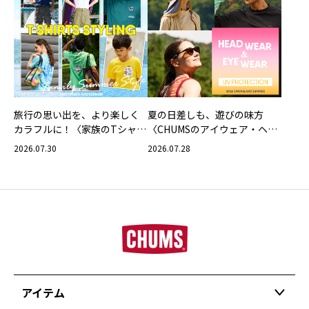
旅行の思い出を、より楽しく
夏の日差しも、遊びの味方
カラフルに！〈家族のTシャツ
〈CHUMSのアイウェア・ヘッ
スタイリング特集〉
ドウェア〉
2026.07.30
2026.07.28
アイテム