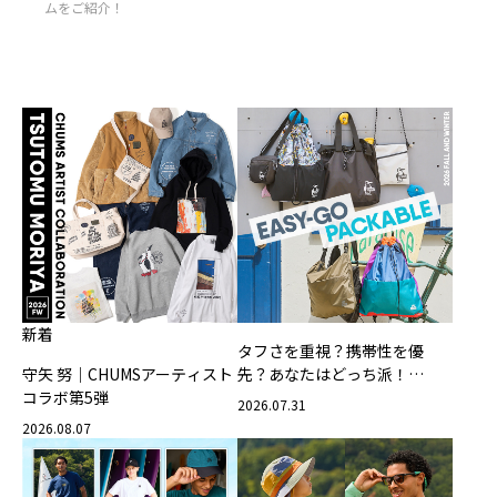
ムをご紹介！
新着
タフさを重視？携帯性を優
守矢 努｜CHUMSアーティスト
先？あなたはどっち派！
コラボ第5弾
CHUMSの軽量バッグ
2026.07.31
2026.08.07