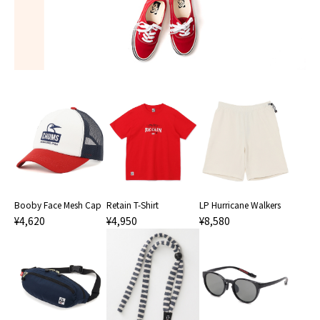
Booby Face Mesh Cap
Retain T-Shirt
LP Hurricane Walkers
¥4,620
¥4,950
¥8,580