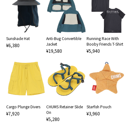
Sunshade Hat
Anti-Bug Convertible
Running Race With
Jacket
Booby Friends T-Shirt
¥6,380
¥19,580
¥5,940
Cargo Plunge Divers
CHUMS Retainer Slide
Starfish Pouch
On
¥7,920
¥3,960
¥5,280