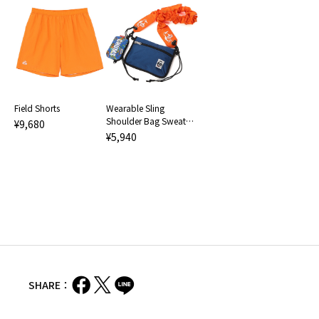
Field Shorts
Wearable Sling
Shoulder Bag Sweat
¥9,680
Nylon
¥5,940
SHARE：