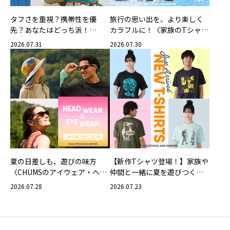
タフさを重視？携帯性を優
旅行の思い出を、より楽しく
先？あなたはどっち派！
カラフルに！〈家族のTシャツ
CHUMSの軽量バッグ
スタイリング特集〉
2026.07.31
2026.07.30
夏の日差しも、遊びの味方
【新作Tシャツ登場！】家族や
〈CHUMSのアイウェア・ヘッ
仲間と一緒に夏を遊びつくそ
ドウェア〉
う！
2026.07.28
2026.07.23