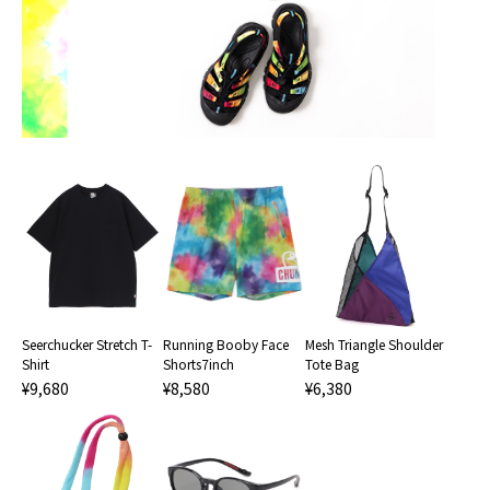
Running Booby Face
Seerchucker Stretch T-
Mesh Triangle Shoulder
Shorts7inch
Shirt
Tote Bag
¥8,580
¥9,680
¥6,380