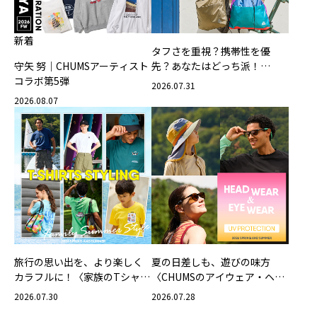
新着
タフさを重視？携帯性を優
守矢 努｜CHUMSアーティスト
先？あなたはどっち派！
コラボ第5弾
CHUMSの軽量バッグ
2026.07.31
2026.08.07
旅行の思い出を、より楽しく
夏の日差しも、遊びの味方
カラフルに！〈家族のTシャツ
〈CHUMSのアイウェア・ヘッ
スタイリング特集〉
ドウェア〉
2026.07.30
2026.07.28