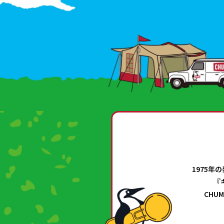
1975
『
CHU