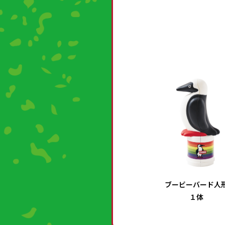
ブービーバード人
１体