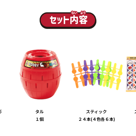
形
タル
スティック
１個
２４本(４色各６本)