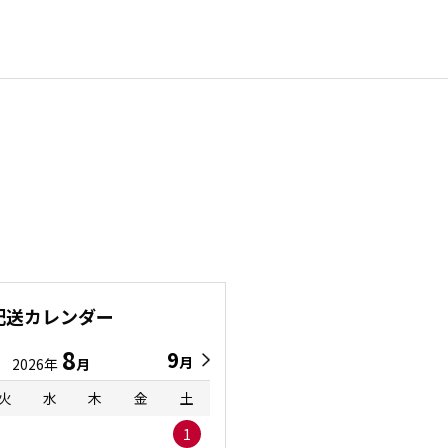
配送カレンダー
8
9
9
8
月
月
2026年
月
2026年
月
火
水
木
金
土
日
月
火
水
1
1
2
3