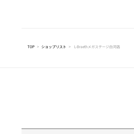
TOP
>
ショップリスト
>
L-Braethメガステージ白河店