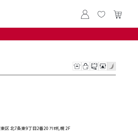
市東区 北7条東9丁目2番20 ｱﾘｵ札幌 2F