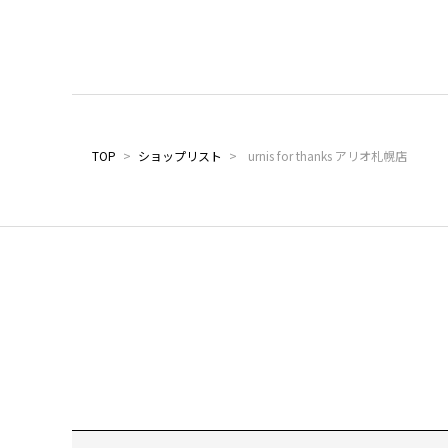
TOP
>
ショップリスト
>
urnis for thanks アリオ札幌店