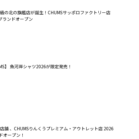
級の北の旗艦店が誕生！CHUMSサッポロファクトリー店
）グランドオープン
MS】 魚河岸シャツ2026が限定発売！
店舗 、CHUMSりんくうプレミアム・アウトレット店 2026
ンドオープン！