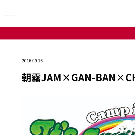
2016.09.16
朝霧JAM×GAN-BAN×