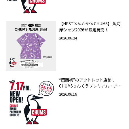
【NEST×ぬかや×CHUMS】 魚河
岸シャツ2026が限定発売！
2026.06.24
“関西初”のアウトレット店舗 、
CHUMSりんくうプレミアム・アウ
トレット店 2026年7月17日（金）
2026.06.16
グランドオープン！