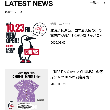
LATEST NEWS
一覧へ
最新ニュース
新着｜ニュース
北海道初進出、国内最大級の北の
旗艦店が誕生！CHUMSサッポロフ
ァクトリー店 2026年10月23日
2026.08.05
（金）グランドオープン
【NEST×ぬかや×CHUMS】 魚河
岸シャツ2026が限定発売！
2026.06.24