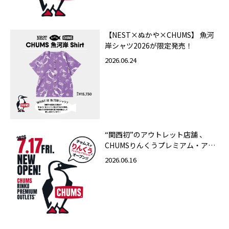
【NEST×ぬかや×CHUMS】 魚河
岸シャツ2026が限定発売！
2026.06.24
“関西初”のアウトレット店舗 、
CHUMSりんくうプレミアム・アウ
トレット店 2026年7月17日（金）
2026.06.16
グランドオープン！