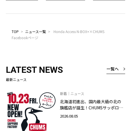
TOP
>
ニュース一覧
>
Honda Access N-BOX+×CHUMS
Facebookページ
LATEST NEWS
一覧へ
最新ニュース
新着｜ニュース
北海道初進出、国内最大級の北の
旗艦店が誕生！CHUMSサッポロフ
ァクトリー店 2026年10月23日
2026.08.05
（金）グランドオープン