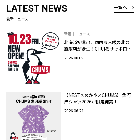
LATEST NEWS
一覧へ
最新ニュース
新着｜ニュース
北海道初進出、国内最大級の北の
旗艦店が誕生！CHUMSサッポロフ
ァクトリー店 2026年10月23日
2026.08.05
（金）グランドオープン
【NEST×ぬかや×CHUMS】 魚河
岸シャツ2026が限定発売！
2026.06.24