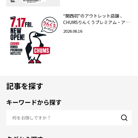
“関西初”のアウトレット店舗 、
CHUMSりんくうプレミアム・アウ
トレット店 2026年7月17日（金）
2026.06.16
グランドオープン！
記事を探す
キーワードから探す