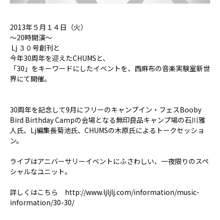
2013年５月１４日（火）
～20時開演～
Lj ３０号創刊と
今年30周年を迎えたCHUMSと、
「30」をキ
ーワードにしたイベントを、西麻布の音楽実験室新世
界にて開催。
30周年を記念して9月
にフリーのキャンプイン・フェスBooby
Bird Birthday Campの会場となる無印良品キャンプ場の石川雅
人氏、Lj編集長菊池氏、CHUMSの木原氏によるトークセッショ
ン。
ライブはアニバーサリーイベントにふさわしい、一夜限りのスペ
シャルなユニット。
詳しくはこちら
http://www.ljljlj.com/information/music-
information/30-30/