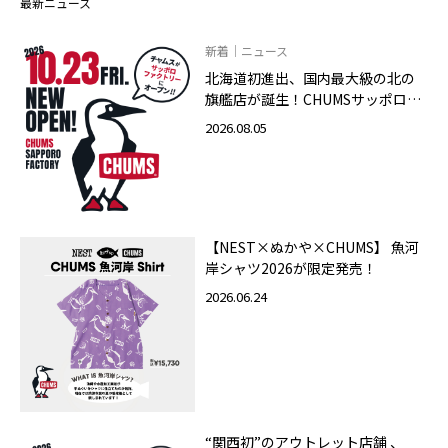
最新ニュース
新着｜ニュース
北海道初進出、国内最大級の北の
旗艦店が誕生！CHUMSサッポロフ
ァクトリー店 2026年10月23日
2026.08.05
（金）グランドオープン
【NEST×ぬかや×CHUMS】 魚河
岸シャツ2026が限定発売！
2026.06.24
“関西初”のアウトレット店舗 、