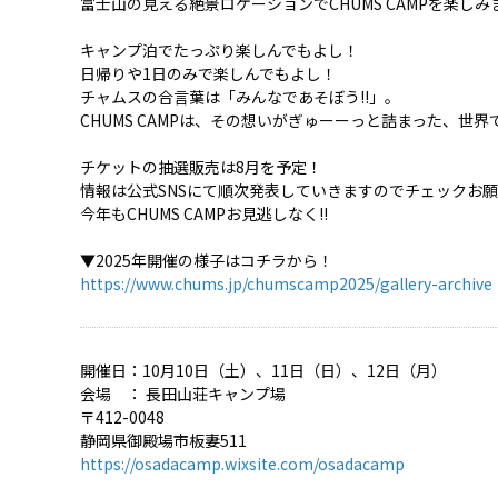
富士山の見える絶景ロケーションでCHUMS CAMPを楽し
キャンプ泊でたっぷり楽しんでもよし！
日帰りや1日のみで楽しんでもよし！
チャムスの合言葉は「みんなであそぼう!!」。
CHUMS CAMPは、その想いがぎゅーーっと詰まった、世界
チケットの抽選販売は8月を予定！
情報は公式SNSにて順次発表していきますのでチェックお
今年もCHUMS CAMPお見逃しなく!!
▼2025年開催の様子はコチラから！
https://www.chums.jp/chumscamp2025/gallery-archive
開催日：10月10日（土）、11日（日）、12日（月）
会場 ： 長田山荘キャンプ場
〒412-0048
静岡県御殿場市板妻511
https://osadacamp.wixsite.com/osadacamp