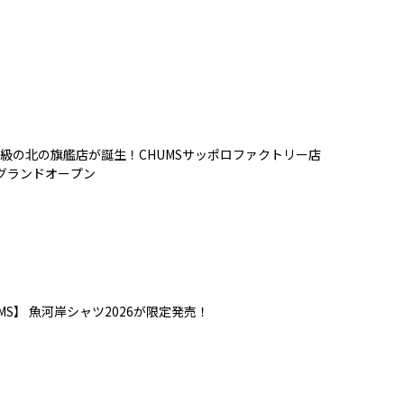
級の北の旗艦店が誕生！CHUMSサッポロファクトリー店
）グランドオープン
MS】 魚河岸シャツ2026が限定発売！