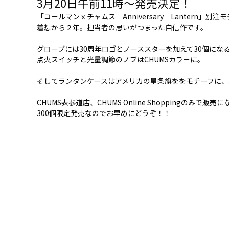
3月20日午前11時～発売決定！
「コールマンｘチャムス Anniversary Lantern」別
着想から２年。担当者の思いがつまった自信作です。
グローブには30周年ロゴとノーススターを加えて30個にな
点火スイッチと光量調節のノブはCHUMSカラーに。
そしてランタンケースはアメリカの星条旗ををモチーフに、
CHUMS表参道店、
CHUMS Online Shopping
のみで販売にな
300個限定発売なのでお早めにどうぞ！！